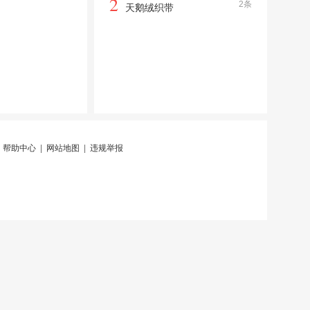
2
2条
天鹅绒织带
|
帮助中心
|
网站地图
|
违规举报