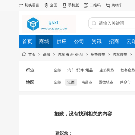
切换语言
全国
手机版
二维码
购物车
首页
商城
供应
公司
资讯
招商
云
首页
>
商城
>
汽车 /配件 /用品
>
座垫脚垫
>
汽车脚垫
>
行业
全部
汽车 /配件 /用品
座垫脚垫
秋冬座垫
地区
全部
江西
南昌市
景德镇市
萍乡市
抱歉，没有找到相关的内容
建议您：