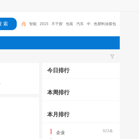
智能
2015
不干胶
包装
汽车
中
色塑料涂膜包
装条
深圳市
广东
布料
今日排行
市
本周排行
本月排行
1
923条
企业