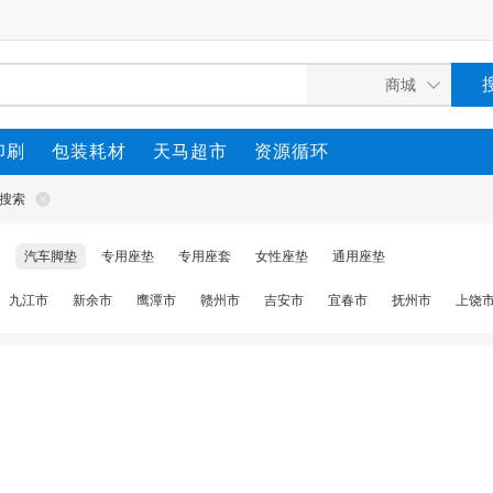
印刷
包装耗材
天马超市
资源循环
搜索
汽车脚垫
专用座垫
专用座套
女性座垫
通用座垫
九江市
新余市
鹰潭市
赣州市
吉安市
宜春市
抚州市
上饶