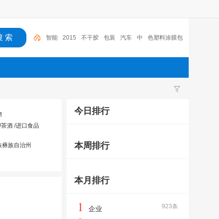
智能
2015
不干胶
包装
汽车
中
色塑料涂膜包
装条
深圳市
广东
布料
今日排行
物
/茶酒 /进口食品
本周排行
族彝族自治州
本月排行
1
923条
企业