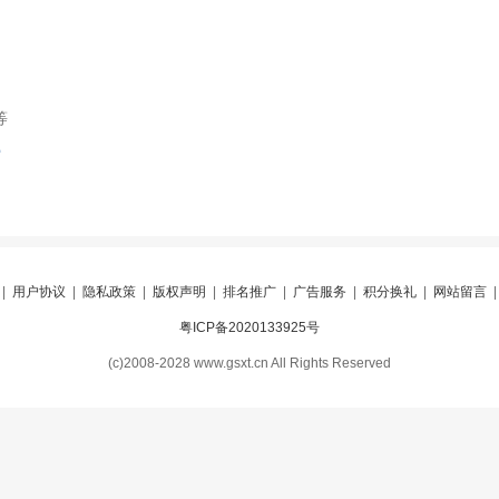
等
索
|
用户协议
|
隐私政策
|
版权声明
|
排名推广
|
广告服务
|
积分换礼
|
网站留言
粤ICP备2020133925号
(c)2008-2028 www.gsxt.cn All Rights Reserved