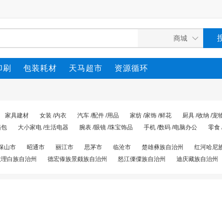
印刷
包装耗材
天马超市
资源循环
家具建材
女装 /内衣
汽车 /配件 /用品
家纺 /家饰 /鲜花
厨具 /收纳 /宠
箱包
大小家电 /生活电器
腕表 /眼镜 /珠宝饰品
手机 /数码 /电脑办公
零食 
保山市
昭通市
丽江市
思茅市
临沧市
楚雄彝族自治州
红河哈尼
大理白族自治州
德宏傣族景颇族自治州
怒江傈僳族自治州
迪庆藏族自治州