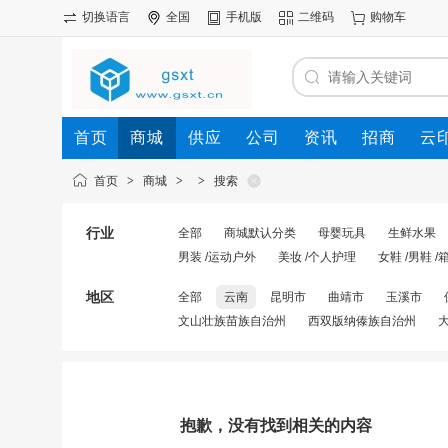
切换语言
全国
手机版
二维码
购物车
首页
商城
供应
公司
资讯
招商
云
首页
>
商城
>
>
搜索
行业
全部
商城默认分类
母婴玩具
生鲜水果
男装 /运动户外
美妆 /个人护理
女鞋 /男鞋 /
地区
全部
云南
昆明市
曲靖市
玉溪市
文山壮族苗族自治州
西双版纳傣族自治州
抱歉，没有找到相关的内容