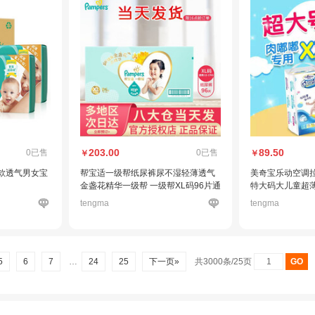
203.00
89.50
0已售
0已售
￥
￥
 薄款透气男女宝
帮宝适一级帮纸尿裤尿不湿轻薄透气
美奇宝乐动空调拉
金盏花精华一级帮 一级帮XL码96片通
特大码大儿童超
用 新老装随机发
步裤XXXXL大
tengma
tengma
动拉拉裤XXXX
5
6
7
…
24
25
下一页»
共3000条/25页