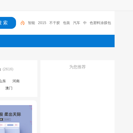
智能
2015
不干胶
包装
汽车
中
色塑料涂膜包
装条
深圳市
广东
布料
为您推荐
合
(2616)
山东
河南
澳门