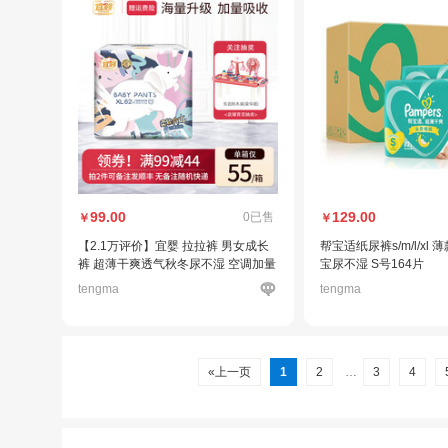
99.00
129.00
0已售
￥
￥
【2.1万评价】宜婴 拉拉裤 男女成长
帮宝适纸尿裤s/m/l/xl
裤 超薄干爽透气秋冬尿不湿 空调加量
宝尿不湿 S号164片
吸收半包臀拉拉裤 拉拉裤XL号62片
tengma
tengma
【12-17kg】半包臀
«上一页
1
2
…
3
4