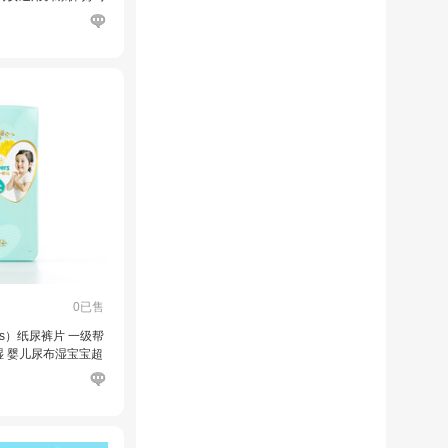
-17kg】
0已售
rs）纸尿裤片 一级帮
 婴儿尿布湿宝宝超
大码XL42片(＞12k