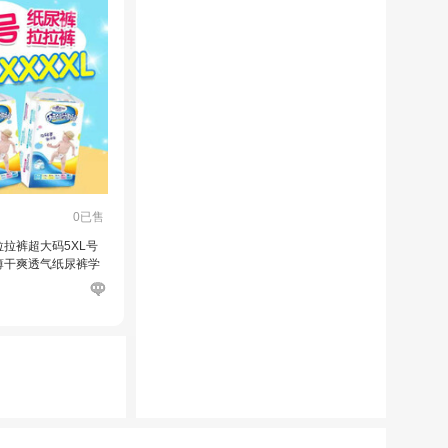
0已售
拉裤超大码5XL号
薄干爽透气纸尿裤学
胖子男女宝宝尿不湿 乐
L号【两包装】