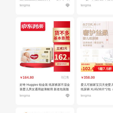
(12-17kg)
tengma
tengma
164.80
358.00
0已售
￥
￥
好奇 Huggies 铂金装 纸尿裤尿不湿金
爱儿可丽家宝贝天使婴
装婴儿男女通用超薄耐用 新老包装随
纸尿裤 XL码/38片*2包（
机发货 金装加大码XL108【12-17k
tengma
tengma
g】