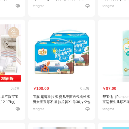
学步裤成长裤箱装
金装XL72片【12
tengma
tengma
100.00
97.00
0已售
0已售
￥
￥
儿尿不湿宝宝
宜婴 超薄拉拉裤 婴儿干爽透气成长裤
帮宝适（Pampe
12-17kg）
男女宝宝尿不湿 拉拉裤XL号36片*2包
宝适新生儿尿不湿
【12-17kg】
薄初生儿纸尿裤 加
tengma
tengma
g)