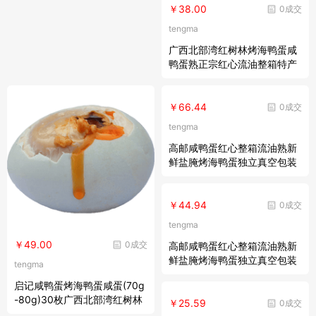
￥38.00
0成交
tengma
广西北部湾红树林烤海鸭蛋咸
鸭蛋熟正宗红心流油整箱特产
批发 丽鲜玫 鲜木 20枚装【礼
盒装】 初生蛋【50-60克】
￥66.44
0成交
tengma
高邮咸鸭蛋红心整箱流油熟新
鲜盐腌烤海鸭蛋独立真空包装
30个装 50-60克
￥44.94
0成交
tengma
￥49.00
0成交
高邮咸鸭蛋红心整箱流油熟新
鲜盐腌烤海鸭蛋独立真空包装
tengma
20个装 50-60克
启记咸鸭蛋烤海鸭蛋咸蛋(70g
-80g)30枚广西北部湾红树林
￥25.59
0成交
海边海鸭烤海鸭蛋流油鸭蛋咸