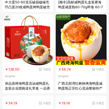
中大蛋50-80克压破损磕碰壳
[顺丰]高邮咸鸭蛋礼盒装赛海
凹凸蛋20枚咸鸭蛋烤鸭蛋破壳
鸭蛋咸蛋熟60-70g即食 60-7
蛋 20枚混装 65g-80g
0克(高端礼盒20枚装)
￥128.00
￥56.74
0成交
0成交
tengma
tengma
谛品居烤海鸭蛋流油咸鸭蛋礼
广西北部湾红树林烤海鸭蛋咸
盒装企业团购送礼零食 一品香
鸭蛋熟正宗红心流油整箱特产
礼盒装1800g（30枚）
批发 丽鲜玫 鲜木 20枚装【礼
盒装】 初生蛋【50-60克】
￥34.19
￥19.16
0成交
0成交