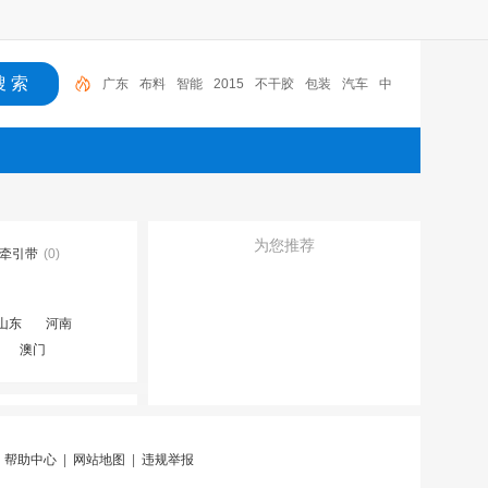
广东
布料
智能
2015
不干胶
包装
汽车
中
色塑料涂膜包装条
深圳市
为您推荐
牵引带
(0)
山东
河南
澳门
|
帮助中心
|
网站地图
|
违规举报