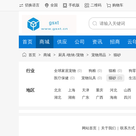
切换语言
全国
手机版
二维码
购物车
首页
商城
供应
公司
资讯
招商
云
首页
>
商城
>
厨具 /收纳 /宠物
>
宠物用品
>
猫砂
行业
全球家居宠物
(0)
狗粮
(0)
猫粮
(0)
狗零
医疗保健
(0)
宠物玩具
(0)
猫砂
(0)
生活
地区
北京
上海
天津
重庆
河北
山西
湖北
湖南
广东
广西
海南
四川
网站首页
|
关于我们
|
联系方式