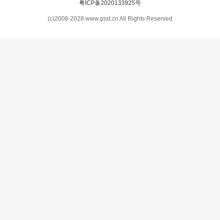
粤ICP备2020133925号
(c)2008-2028 www.gsxt.cn All Rights Reserved