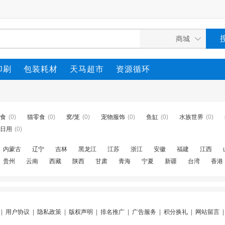
印刷
包装耗材
天马超市
资源循环
食
(0)
猫零食
(0)
窝/笼
(0)
宠物服饰
(0)
鱼缸
(0)
水族世界
(0)
日用
(0)
内蒙古
辽宁
吉林
黑龙江
江苏
浙江
安徽
福建
江西
贵州
云南
西藏
陕西
甘肃
青海
宁夏
新疆
台湾
香港
|
用户协议
|
隐私政策
|
版权声明
|
排名推广
|
广告服务
|
积分换礼
|
网站留言