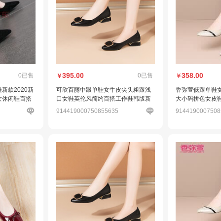
395.00
358.00
0已售
0已售
￥
￥
新款2020新
可欣百丽中跟单鞋女牛皮尖头粗跟浅
香弥萱低跟单鞋女
女休闲鞋百搭
口女鞋英伦风简约百搭工作鞋韩版新
大小码拼色女皮鞋 
银色 38
款舒适女式皮鞋定大码小码鞋 黑色 38
914419000750855635
9144190007508