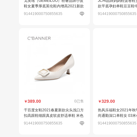
戈美珞（GEMEILUO）轻奢品牌小皮
JCHI品牌妈妈鞋蛋卷鞋
鞋女夏季厚底英伦鞋内增高2021新款
款平底孕妇单鞋豆豆鞋
夏季薄款网纱镂空松糕单鞋 米色 36
底舒适瓢鞋 枣红 35预
914419000750855635
914419000750855635
补尾款才发货
389.00
329.00
0已售
￥
￥
千百度女鞋2021春夏新款尖头浅口方
热风乐福鞋女2021年
扣高跟鞋细跟真皮软皮舒适单鞋 米色
尚通勤深口单鞋女 03米色
37
914419000750855635
914419000750855635