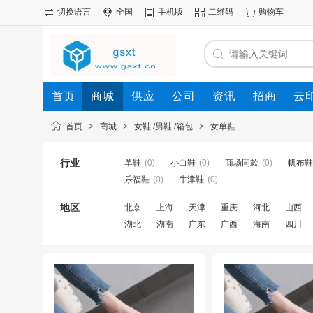
切换语言
全国
手机版
二维码
购物车
首页
商城
供应
公司
资讯
招商
云
首页
>
商城
>
女鞋 /男鞋 /箱包
>
女单鞋
行业
单鞋
(0)
小白鞋
(0)
商场同款
(0)
帆布鞋
乐福鞋
(0)
牛津鞋
(0)
地区
北京
上海
天津
重庆
河北
山西
湖北
湖南
广东
广西
海南
四川