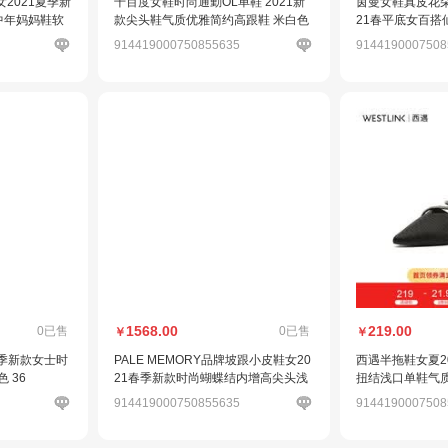
女2021夏季新
千百度女鞋时尚通勤OL单鞋 2021新
茵曼女鞋真皮花朵
中年妈妈鞋软
款尖头鞋气质优雅简约高跟鞋 米白色
21春平底女百搭
售定金80，需
34
白 39
914419000750855635
9144190007508
1568.00
219.00
0已售
0已售
￥
￥
秋季新款女士时
PALE MEMORY品牌坡跟小皮鞋女20
西遇半拖鞋女夏2
 36
21春季新款时尚蝴蝶结内增高尖头浅
扭结浅口单鞋气质
口平底单鞋女 绿色 39码
3760 黑色 37
914419000750855635
9144190007508