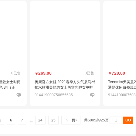
269.00
729.00
0已售
0已售
￥
￥
季新款女士时尚
奥康官方女鞋 2021春季方头气质马衔
Teenmix/天美
色 34（正
扣水钻甜美简约女士两穿套脚女单鞋
通勤休闲白领浅口女
黑色017 39
黑色 38
914419000750855635
9144190007508
5
6
7
…
24
25
下一页»
共6005条/25页