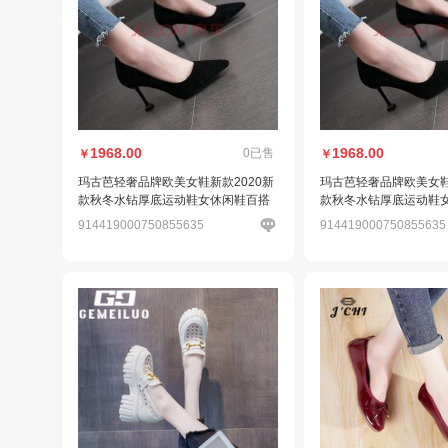
1968.00
1968.00
0已售
￥
￥
玛古芭轻奢品牌欧美女鞋新款2020新
玛古芭轻奢品牌欧美女鞋
款秋冬水钻厚底运动鞋女休闲鞋百搭
款秋冬水钻厚底运动鞋
单鞋加棉保暖鞋子女板鞋 银色 38
单鞋加棉保暖鞋子女板鞋 
914419000750855635
914419000750855635