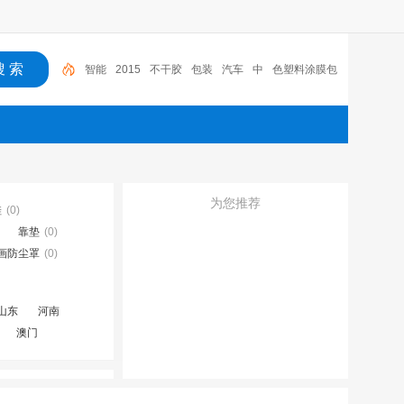
智能
2015
不干胶
包装
汽车
中
色塑料涂膜包
装条
深圳市
广东
布料
为您推荐
鞋
(0)
靠垫
(0)
画防尘罩
(0)
山东
河南
澳门