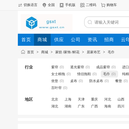
切换语言
全国
手机版
二维码
购物车
首页
商城
供应
公司
资讯
招商
云
首页
>
商城
>
家纺 /家饰 /鲜花
>
居家布艺
>
毛巾
行业
窗帘
(0)
遮光窗帘
(0)
成品窗帘
(0)
进口
女士棉拖
(0)
情侣拖鞋
(0)
毛巾
(0)
纯棉
坐垫
(0)
桌布
(0)
防水桌布
(0)
餐垫
(0)
百叶帘
(0)
地区
北京
上海
天津
重庆
河北
山西
湖北
湖南
广东
广西
海南
四川