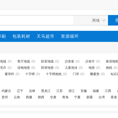
印刷
包装耗材
天马超市
资源循环
地毯
(0)
客厅地毯
(0)
卧室地毯
(0)
沙发套
(0)
沙发巾
(0)
家居拖
毛巾
(0)
浴袍地垫
(0)
防滑地垫
(0)
儿童泡沫
(0)
地垫
(0)
抱枕
(0)
窗帘杆
(0)
十字绣
(0)
十字绣抱枕
(0)
门帘
(0)
飘窗垫
(0)
钻石
内蒙古
辽宁
吉林
黑龙江
江苏
浙江
安徽
福建
江西
贵州
云南
西藏
陕西
甘肃
青海
宁夏
新疆
台湾
香港