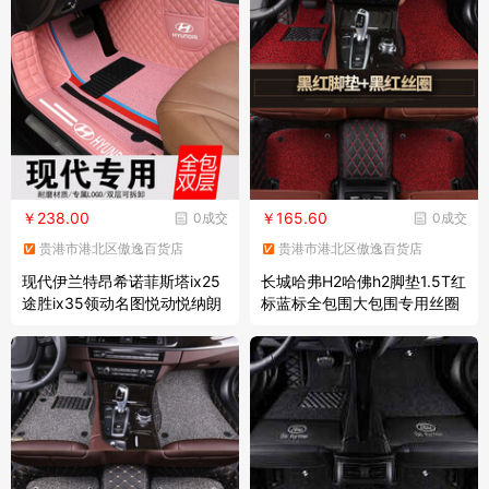
垫+丝圈双层+尾箱垫【默认发
脚垫
黑色
￥238.00
￥165.60
0成交
0成交
贵港市港北区傲逸百货店
贵港市港北区傲逸百货店
现代伊兰特昂希诺菲斯塔ix25
长城哈弗H2哈佛h2脚垫1.5T红
途胜ix35领动名图悦动悦纳朗
标蓝标全包围大包围专用丝圈
动瑞奕瑞纳九索纳塔八全包围
汽车脚垫 【双层款】黑红脚垫
丝圈汽车脚垫 钻石格双层粉红
+黑红丝圈
色+粉红色彩条雪尼丝 五座两
排脚...