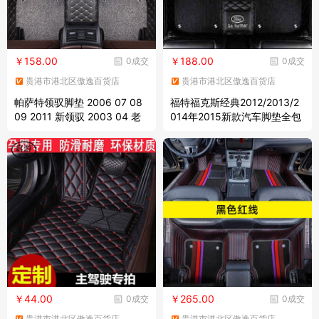
￥158.00
￥188.00
0成交
0成交
贵港市港北区傲逸百货店
贵港市港北区傲逸百货店
帕萨特领驭脚垫 2006 07 08
福特福克斯经典2012/2013/2
09 2011 新领驭 2003 04 老
014年2015新款汽车脚垫全包
款b5脚垫 黑色金线 黑灰丝圈-
围两厢三箱专车全包双层丝圈
双层 留言车型年份
垫子专 【带车标双层黑+黑】
￥44.00
￥265.00
0成交
0成交
贵港市港北区傲逸百货店
贵港市港北区傲逸百货店