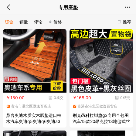
专用座垫
综合
销量
评论
价格
推荐
￥150.00
￥168.00
0成交
0成交
贵港市港北区傲逸百货店
贵港市港北区傲逸百货店
鼎言奥迪木质实木脚垫进口柚
别克昂科拉脚垫gx专用全包围
木汽车奥迪q5奥迪q6奥迪a3
汽车15款20昂克拉13地毯式丝
奥迪q3奥迪a8奥迪a5奥迪a6l
圈大2020 【双层-包门槛】黑
奥迪a4l 红色 单独一片主驾驶
灰丝圈+黑色皮革