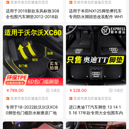
贵港市港北区傲逸百货店
贵港市港北区傲逸百货店
适用于2019新款东风标致308
适用于本田NX125脚垫摩托车
全包围汽车脚垫2012-2018款
专用防水脚踏垫改装配件 WH1
标志308专用大包围定制汽车
25T-9 NX125 银白
脚踏垫 黑色+黑色地毯丝【双
层+带兜】
￥799.00
￥328.00
0成交
0成交
贵港市港北区傲逸百货店
贵港市港北区傲逸百货店
专用于18-2022款沃尔沃XC6
进口奥迪TT汽车脚垫 13 14 1
0脚垫包门槛防水耐磨原厂地
5 16 17年款专用大全包围车内
毯21款xc60大全包围双层丝圈
地垫脚踏垫车垫脚踩垫 黑色
汽车脚垫 【豪华套餐】6D脚
+黑色丝圈 2013年款奥迪TT