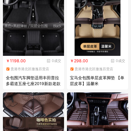
室脚垫
￥1198.00
￥298.00
0成交
0成交
贵港市港北区傲逸百货店
贵港市港北区傲逸百货店
全包围汽车脚垫适用丰田普拉
宝马全包围单层皮革脚垫 【单
多霸道五座七座2019新款老款
层皮革】温馨米
3D底 黑色全包围+黑色超弹丝
【双层】