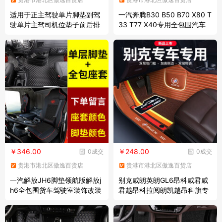
适用于正主驾驶单片脚垫副驾
一汽奔腾B30 B50 B70 X80 T
驶单片主驾司机位垫子前后排
33 T77 X40专用全包围汽车
全包围汽车脚垫 主驾驶黑色红
脚垫 黑色红线 奔腾X80 (13-1
线
6款)
￥346.00
￥248.00
0成交
0成交
贵港市港北区傲逸百货店
贵港市港北区傲逸百货店
一汽解放JH6脚垫领航版解放j
别克威朗英朗GL6昂科威君威
h6全包围货车驾驶室装饰改装
君越昂科拉阅朗凯越昂科旗专
卓越版 解放JH6单层脚垫+四
用双层大全包围汽车脚垫包门
季座套
槛雪妮丝 双层-棕色+咖色雪尼
丝(五座)