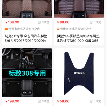
￥108.00
￥88.00
0成交
0成交
贵港市港北区傲逸百货店
贵港市港北区傲逸百货店
别克gl6专用 全包围汽车脚垫
脚垫汽车脚踏垫装饰轿车脚垫
5/6六座2018/2019/2020款1
北汽绅宝D50 D20 X65 X55
8/19/20大专车专用全包 咖色
X35 X25专用全大包围汽车脚
垫 咖啡色
￥198.00
￥58.00
0成交
0成交