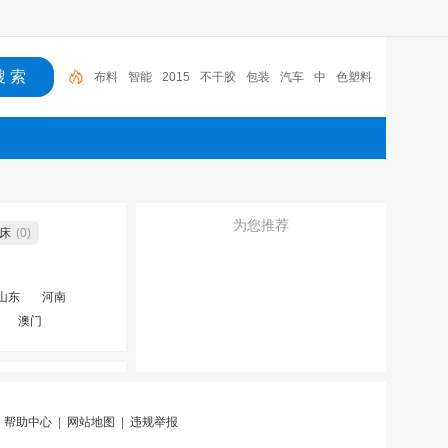
布料
智能
2015
不干胶
包装
汽车
中
色塑料
涂膜包装条
深圳市
广东
为您推荐
床
(0)
山东
河南
澳门
|
帮助中心
|
网站地图
|
违规举报