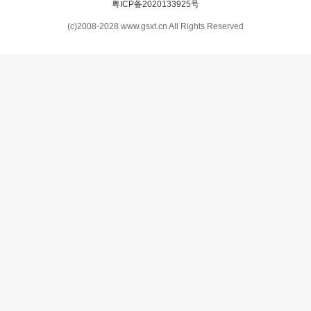
粤ICP备2020133925号
(c)2008-2028 www.gsxt.cn All Rights Reserved