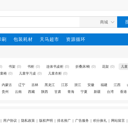
印刷
包装耗材
天马超市
资源循环
0)
书架
(0)
书柜
(0)
连体书桌柜
(0)
折叠床/椅
(0)
花架
(0)
儿童
童椅
(0)
儿童学习桌
(0)
儿童衣柜
(0)
内蒙古
辽宁
吉林
黑龙江
江苏
浙江
安徽
福建
江西
贵州
云南
西藏
陕西
甘肃
青海
宁夏
新疆
台湾
香港
|
用户协议
|
隐私政策
|
版权声明
|
排名推广
|
广告服务
|
积分换礼
|
网站留言