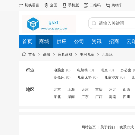
切换语言
全国
手机版
二维码
购物车
首页
商城
供应
公司
资讯
招商
云
首页
>
商城
>
家具建材
>
书房儿童
>
儿童床
行业
电脑桌
(0)
电脑椅
(0)
书桌
(0)
办公桌
(
高低床
(0)
儿童床垫
(0)
儿童沙发
(0)
儿
地区
北京
上海
天津
重庆
河北
山西
湖北
湖南
广东
广西
海南
四川
网站首页
|
关于我们
|
联系方式