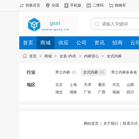
切换语言
全国
手机版
二维码
购物车
首页
商城
供应
公司
资讯
招商
云
首页
>
商城
>
女装 /内衣
>
内裤背心
>
女式内裤
行业
​男士内裤
(0)
女式内裤
(0)
男士内裤多条装
地区
北京
上海
天津
重庆
河北
山西
湖北
湖南
广东
广西
海南
四川
网站首页
|
关于我们
|
联系方式