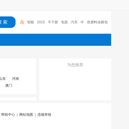
智能
2015
不干胶
包装
汽车
中
色塑料涂膜包
装条
深圳市
广东
布料
为您推荐
山东
河南
澳门
|
帮助中心
|
网站地图
|
违规举报