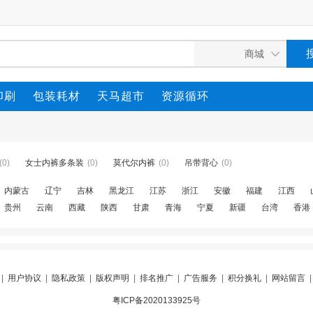
印刷
包装耗材
天马超市
资源循环
(0)
女士内裤多条装
(0)
莫代尔内裤
(0)
吊带背心
(0)
内蒙古
辽宁
吉林
黑龙江
江苏
浙江
安徽
福建
江西
贵州
云南
西藏
陕西
甘肃
青海
宁夏
新疆
台湾
香港
|
用户协议
|
隐私政策
|
版权声明
|
排名推广
|
广告服务
|
积分换礼
|
网站留言
粤ICP备2020133925号