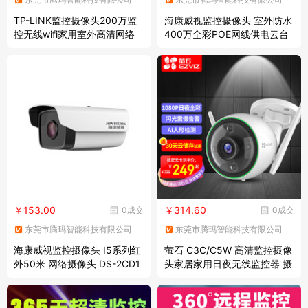
TP-LINK监控摄像头200万监
海康威视监控摄像头 室外防水
控无线wifi家用室外高清网络
400万全彩POE网线供电云台
摄像机红外夜视户外安防监控
旋转球机语音对讲网络摄像机
器 200万 IPC525C-6-W20 含
2SC3Q140MY带128G内存卡
电源支架 无内存卡
￥153.00
￥314.60
0成交
0成交
东莞市腾玛智能科技有限公司
东莞市腾玛智能科技有限公司
海康威视监控摄像头 I5系列红
萤石 C3C/C5W 高清监控摄像
外50米 网络摄像头 DS-2CD1
头家居家用日夜无线监控器 摄
201D-I3 网络100万 4mm
像头室外防水 【C3C 200万高
清溢彩版】 4mm 标准版 16G
卡