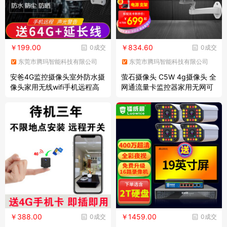
￥199.00
￥834.60
0成交
0成交
东莞市腾玛智能科技有限公司
东莞市腾玛智能科技有限公司
安爸4G监控摄像头室外防水摄
萤石摄像头 C5W 4g摄像头 全
像头家用无线wifi手机远程高
网通流量卡监控器家用无网可
清全彩夜视智能 超清【语音对
监控高清室外IP67防水不接网
讲+全彩夜视】 活动送64G监
线 【200万高清全彩】4mm
控专用高速卡
标配+32G卡
￥388.00
￥1459.00
0成交
0成交