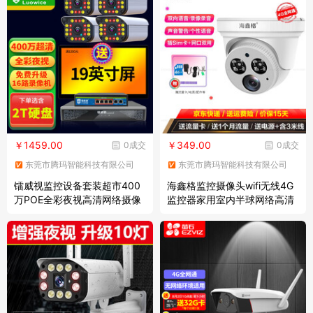
4G
￥1459.00
￥349.00
0成交
0成交
东莞市腾玛智能科技有限公司
东莞市腾玛智能科技有限公司
镭威视监控设备套装超市400
海鑫格监控摄像头wifi无线4G
万POE全彩夜视高清网络摄像
监控器家用室内半球网络高清
头室外户外防水工程项目手机
夜视语音插手机电话卡安防监
远程商用监控器家用 4路 含3T
控设备套装车载 200万1080p
硬盘
【4G全网通版】 带32G内存
卡+断电续航版