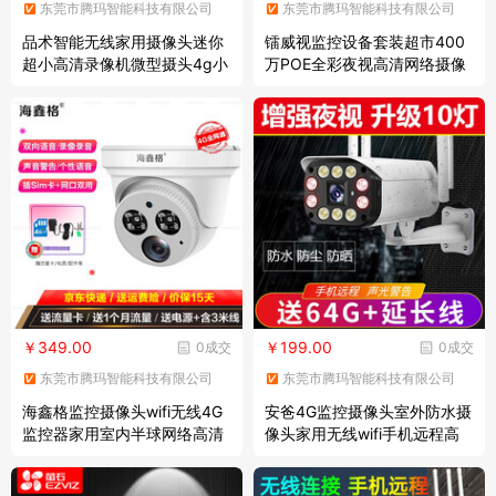
东莞市腾玛智能科技有限公司
东莞市腾玛智能科技有限公司
品术智能无线家用摄像头迷你
镭威视监控设备套装超市400
超小高清录像机微型摄头4g小
万POE全彩夜视高清网络摄像
型监控器手机远程摄影头网络
头室外户外防水工程项目手机
摄像机探头 wifi版强劲续航+6
远程商用监控器家用 4路 含3T
4G
硬盘
￥349.00
￥199.00
0成交
0成交
东莞市腾玛智能科技有限公司
东莞市腾玛智能科技有限公司
海鑫格监控摄像头wifi无线4G
安爸4G监控摄像头室外防水摄
监控器家用室内半球网络高清
像头家用无线wifi手机远程高
夜视语音插手机电话卡安防监
清全彩夜视智能 超清【语音对
控设备套装车载 200万1080p
讲+全彩夜视】 活动送64G监