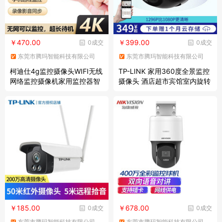
￥470.00
￥399.00
0成交
0成交
东莞市腾玛智能科技有限公司
东莞市腾玛智能科技有限公司
柯迪仕4g监控摄像头WIFI无线
TP-LINK 家用360度全景监控
网络监控摄像机家用监控器智
摄像头 酒店超市宾馆室内旋转
能监控摄像头迷你袖珍夜视摄
云台 智能AI人形检测 语音对讲
像机微型摄影机 R8-WIFI升级
TL-IPC43KZ-4【300万高清6
版/凸镜头 套餐五128G内存
倍变焦】 16G
￥185.00
￥678.00
0成交
0成交
东莞市腾玛智能科技有限公司
东莞市腾玛智能科技有限公司