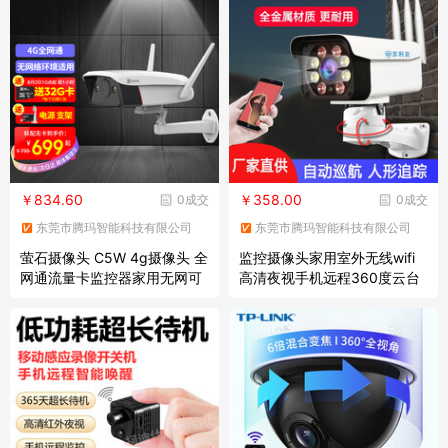
【4G全网通版】 带32G内存
控专用高速卡
卡+断电续航版
￥834.60
￥358.00
0成交
0成交
东莞市腾玛智能科技有限公司
东莞市腾玛智能科技有限公司
萤石摄像头 C5W 4g摄像头 全
监控摄像头家用室外无线wifi
网通流量卡监控器家用无网可
高清夜视手机远程360度云台
监控高清室外IP67防水不接网
旋转户外防水网络500万监控
线 【200万高清全彩】4mm
器套装 【500万高清夜视版】
标配+32G卡
+云台旋转+人形追踪 含64G
内存卡+断电...