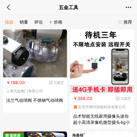
五金工具
综合
销量
评论
价格
推荐
￥188.00
0成交
上海代益阀门有限公司
￥388.00
0成交
法兰气动球阀 不锈钢气动球阀
东莞市腾玛智能科技有限公司
品术智能无线家用摄像头迷你
超小高清录像机微型摄头4g小
型监控器手机远程摄影头网络
摄像机探头 wifi版强劲续航+6