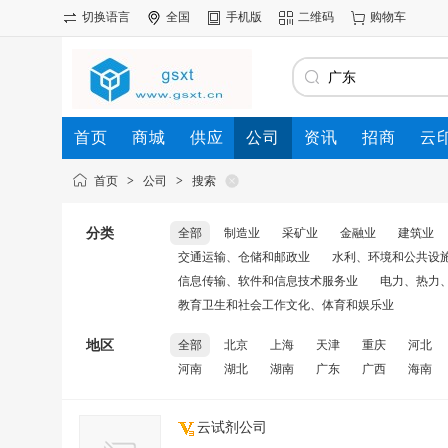
切换语言
全国
手机版
二维码
购物车
首页
商城
供应
公司
资讯
招商
云
首页
>
公司
>
搜索
分类
全部
制造业
采矿业
金融业
建筑业
交通运输、仓储和邮政业
水利、环境和公共设
信息传输、软件和信息技术服务业
电力、热力
教育卫生和社会工作文化、体育和娱乐业
地区
全部
北京
上海
天津
重庆
河北
河南
湖北
湖南
广东
广西
海南
云试剂公司