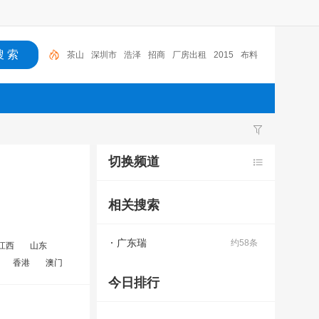
茶山
深圳市
浩泽
招商
厂房出租
2015
布料
广东
中
国电
切换频道
相关搜索
广东瑞
约58条
江西
山东
香港
澳门
今日排行