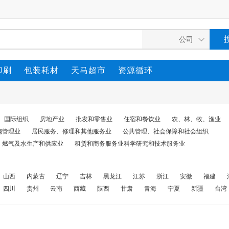
印刷
包装耗材
天马超市
资源循环
国际组织
房地产业
批发和零售业
住宿和餐饮业
农、林、牧、渔业
施管理业
居民服务、修理和其他服务业
公共管理、社会保障和社会组织
、燃气及水生产和供应业
租赁和商务服务业科学研究和技术服务业
山西
内蒙古
辽宁
吉林
黑龙江
江苏
浙江
安徽
福建
四川
贵州
云南
西藏
陕西
甘肃
青海
宁夏
新疆
台湾