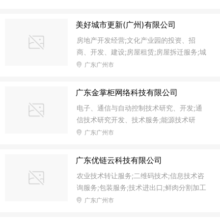
科学研究;医学研究和试验发展;物联网技术
清理;铁路、道路、隧道和桥梁工程建筑;工
研究开发;计算机硬件的研究、开发;互联网
程项目管理服务;房屋租赁;建筑物拆除（不
美好城市更新(广州)有限公司
区块链技术研究开发服务;智能穿戴设备的
含爆破作业）;土石方工程服务;汽车产业园
房地产开发经营;文化产业园的投资、招
研究开发;电子、通信与自动控制技术研
的招商、开发、建设;新媒体产业园的投
商、开发、建设;房屋租赁;房屋拆迁服务;城
究、开发;工程和技术研究和试验发展;健康
资、招商、开
市规划设计;电梯维修;电梯改造;电梯、自动
广东广州市
科学项目研究、开发;自然科学研究和试验
扶梯及升降机维护保养;电梯安装工程服务;
发展;数据交易服务;智能机器系统销售;智能
电梯、自动扶梯及升降机安装;专用设备安
机器系统技术服务;受金融企业委托提供非
广东金掌柜网络科技有限公司
装（电梯、锅炉除外）;电梯、自动扶梯及
金融业务服务;汽车产业园的招商、开发、
电子、通信与自动控制技术研究、开发;通
升降机销售;电梯技术的研究、开发;电梯技
建设;空港发展区招商、开发、建设;新媒体
信技术研究开发、技术服务;能源技术研
术转让服务;电梯技术咨询服务;五金产品批
产
究、技术开发服务;网络技术的研究、开发;
广东广州市
发;五金零售;建筑钢结构、预制构件工程安
互联网支付技术的研究;互联网区块链技术
装服务;钢结构销售;房屋建筑工程施工;公路
研究开发服务;计算机技术开发、技术服务;
工程建筑;市政公用工程施工;工程总承包服
广东优链云科技有限公司
防伪标签技术开发、技术服务;卫星通信技
务;工程施工总承包;地基与基础工程专业承
农业技术转让服务;二维码技术;信息技术咨
术的研究、开发;生物医疗技术研究;医疗技
包;建筑幕墙工程专业承包;室内装
询服务;包装服务;技术进出口;鲜肉分割加工
术研发;商品信息咨询服务;网络信息技术推
(限猪肉);鲜肉分割加工(限牛肉);软件服务;
广东广州市
广服务;信息技术咨询服务;企业管理咨询服
鲜肉分割加工(限羊肉);防伪标签技术开发、
务;科技信息咨询服务;市场营销策划服务;投