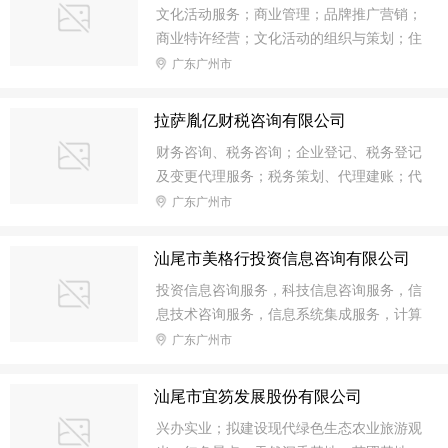
文化活动服务；商业管理；品牌推广营销；
商业特许经营；文化活动的组织与策划；住
宿；茶馆服务；佣金代理；代理非诉讼法律
广东广州市
事务；招商代理；博物馆服务；旅游项目开
发；项目策划；企业财务咨询服务（不含金
拉萨胤亿财税咨询有限公司
融、证券、期货咨询）；文学、艺（美）术
财务咨询、税务咨询；企业登记、税务登记
经纪代理服务；文化设计与建设；广告设
及变更代理服务；税务策划、代理建账；代
计；内陆养殖；牲畜饲养；家禽饲养；汽车
写可行性报告、代写企业申报材料；招商引
广东广州市
租赁；建材、服装、预包装食品（含冷藏冷
资及代办相关手续、审计、税务鉴证、税务
冻食品）、文化艺术收藏品、雕塑、玉器、
清算、银行年检。【依法须经批准的项目，
集邮品、旅游户外产品、计算机软件、出版
汕尾市美格行投资信息咨询有限公司
经相关部门批准后，方可经营此项目】
物、书法作品、计算机零配件的销售；美术
投资信息咨询服务，科技信息咨询服务，信
图案、风景园林工程的设计服务；建筑装饰
息技术咨询服务，信息系统集成服务，计算
材料、烟草制品、珠
机技术开发、技术服务，房地产估价，房地
广东广州市
产开发经营，商业地产招商及运营，房地产
咨询服务，物业管理，企业管理服务，企业
汕尾市宜笏发展股份有限公司
管理咨询服务，工程项目管理服务，房屋建
兴办实业；拟建设现代绿色生态农业旅游观
筑工程设计服务，贸易代理，企业形象策划