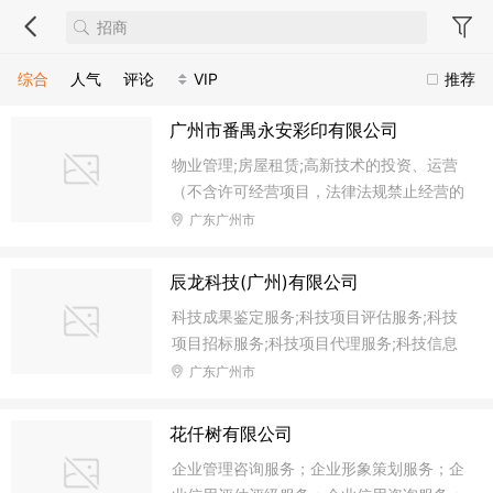
综合
人气
评论
VIP
推荐
广州市番禺永安彩印有限公司
物业管理;房屋租赁;高新技术的投资、运营
（不含许可经营项目，法律法规禁止经营的
项目不得经营）;文化产业园的投资、招
广东广州市
商、开发、建设;场地租赁（不含仓储）;自
有房地产经营活动;建筑物清洁服务;代收代
辰龙科技(广州)有限公司
缴水电费;建筑工程后期装饰、装修和清理;
科技成果鉴定服务;科技项目评估服务;科技
室内装饰、装修;房屋建筑工程施工;用电报
项目招标服务;科技项目代理服务;科技信息
装、用电增容报装服务;除出版物、包装装
咨询服务;科技中介服务;软件技术推广服务;
广东广州市
潢印刷品之外的其他印刷品印刷
软件开发;软件服务;软件批发;软件零售;游戏
软件设计制作;人工智能算法软件的技术开
花仟树有限公司
发与技术服务;软件测试服务;新媒体产业园
企业管理咨询服务；企业形象策划服务；企
的投资、招商、开发、建设;网络技术的研