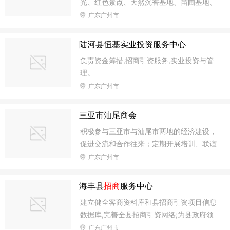
光、红色景点、天然沉香基地、苗圃基地、
服务，策划创意服务，活动组织、策划与执
文化广场；发展招商引资。(依法须经批准
广东广州市
行，公司礼仪服务，设计、制作、发布、代
的项目，经相关部门批准后方可开展经营活
理国内外广告业务，文化传播，商品批发贸
动)
易。(依法须经批准的项目，经相关部门批
陆河县恒基实业投资服务中心
准后方可开展经营活动)
负责资金筹措,招商引资服务,实业投资与管
理。
广东广州市
三亚市汕尾商会
积极参与三亚市与汕尾市两地的经济建设，
促进交流和合作往来；定期开展培训、联谊
交流活动，加强会员沟通；组织考察、展销
广东广州市
和招商会；维护会员合法权益，协调会员关
系；承办政府有关部门委托工作。
海丰县
招商
服务中心
建立健全客商资料库和县招商引资项目信息
数据库,完善全县招商引资网络;为县政府领
导招商引资决策提供服务,推进全县招商引
广东广州市