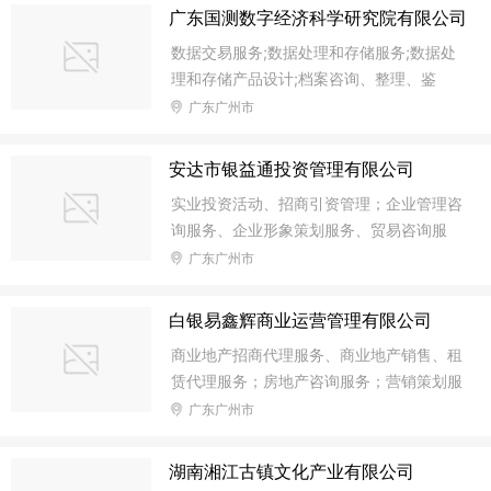
技术服务;冷却肉分割加工(限猪肉);酒店管
资咨询服务;投资管理服务;汽车销售;汽车零
广东国测数字经济科学研究院有限公司
理;文具用品批发;网络技术的研究、开发;文
售;汽车产业园的招商、开发、建设;代办汽
数据交易服务;数据处理和存储服务;数据处
具用品零售;农业技术推广服务;商品零售贸
车年审、过户手续;代缴汽车违章罚款、
理和存储产品设计;档案咨询、整理、鉴
易(许可审批类商品除外);空港发展区招商、
定、寄存、数字化;互联网区块链技术研究
广东广州市
开发、建设;物流代理服务;商品批发贸易(许
开发服务;人工智能算法软件的技术开发与
可审批类商品除外);五金零售;软件开发;企业
技术服务;物联网技术研究开发;电子防伪系
管理服务(涉及许可经营项目的除外);厨房设
安达市银益通投资管理有限公司
统技术开发、技术服务;防伪标签技术开
备及厨房用品批发;清扫、清洗日用品零售;
实业投资活动、招商引资管理；企业管理咨
发、技术服务;二维码技术;公证检验;医学影
互联网
询服务、企业形象策划服务、贸易咨询服
像数据传输设备的技术开发与技术服务;汽
务。
广东广州市
车标准及相关技术研究;软件开发;软件服务;
软件测试服务;软件技术推广服务;科技产业
园的投资、招商、开发、建设;投资咨询服
白银易鑫辉商业运营管理有限公司
务;企业自有资金投资;项目投资（不含许可
商业地产招商代理服务、商业地产销售、租
经营项目，法律法规禁止经营的项目不得经
赁代理服务；房地产咨询服务；营销策划服
营）
务；广告设计、制作、代理及发布。（以上
广东广州市
不含国家限制经营及需取得前置许可经营项
目，依法须经批准的项目，经相关部门批准
湖南湘江古镇文化产业有限公司
后方可开展经营活动）