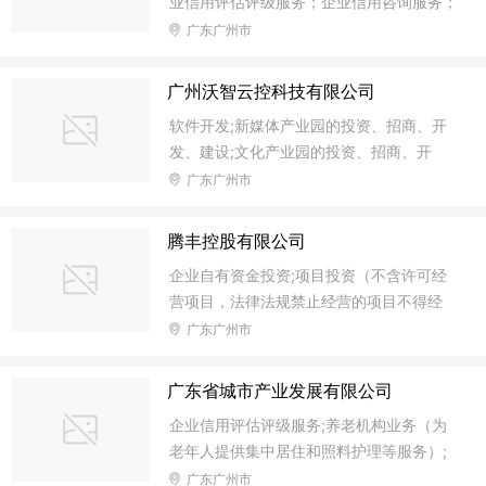
业信用评估评级服务；企业信用咨询服务；
究、开发;互联网区块链技术研究开发服务;
软件开发及服务；汽车产业园的招商、开
广东广州市
计算机技术开发、技术服务;计算机硬件的
发、建设；电子、通信与自动控制技术研
研究、开发;防伪标签技术开发、技术服务;
究、开发；通信技术研究开发、技术服务；
物联网技术研究开发;教学设备的研究开发;
广州沃智云控科技有限公司
防伪标签技术开发、技术服务；电子防伪系
商品寄卖（寄卖许可类商品的，需取得相应
软件开发;新媒体产业园的投资、招商、开
统技术开发、技术服务；物联网技术研究开
许可文件方可经营）;商品批发贸易
发、建设;文化产业园的投资、招商、开
发；新材料技术开发服务；节能技术开发服
发、建设;健康科学项目研究、开发;材料科
广东广州市
务；环保技术开发服务；建筑工程、土木工
学研究、技术开发;电子、通信与自动控制
程技术开发服务；教育信息咨询服务（培训
技术研究、开发;通信技术研究开发、技术
除外）；货物及技术进出口(专营专控商品
腾丰控股有限公司
服务;智能穿戴设备的研究开发;3D扫描及打
除外)；供应链管理；工程项目管理服务；
企业自有资金投资;项目投资（不含许可经
印设备的研究开发;模具增材制造设备的研
电子支付系统、智能卡、电脑软硬件、银行
营项目，法律法规禁止经营的项目不得经
究开发;通信信号技术的研究开发;能源技术
卡自动授权应用系统、
营）;受金融企业委托提供非金融业务服务;
广东广州市
研究、技术开发服务;太阳能技术研究、开
高新技术的投资、运营（不含许可经营项
发、技术服务;网络技术的研究、开发;互联
目，法律法规禁止经营的项目不得经营）;
网区块链技术研究开发服务;计算机技术开
广东省城市产业发展有限公司
企业总部管理;企业管理服务（涉及许可经
发、技术服务;防伪标签技术开发、技术服
企业信用评估评级服务;养老机构业务（为
营项目的除外）;房地产开发经营;建筑物空
务;物联网技术研究开发;人工智能算法软件
老年人提供集中居住和照料护理等服务）;
调设备、通风设备系统安装服务;房屋建筑
的技术
城市规划设计;贸易代理;文化研究;社会人文
广东广州市
工程设计服务;建筑工程后期装饰、装修和