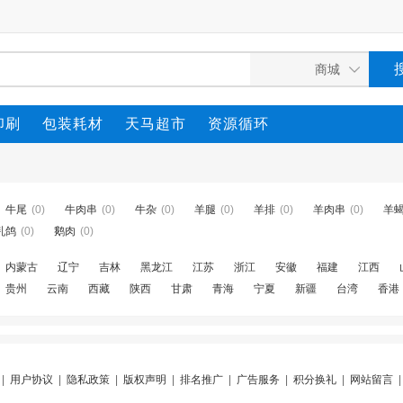
印刷
包装耗材
天马超市
资源循环
牛尾
(0)
牛肉串
(0)
牛杂
(0)
羊腿
(0)
羊排
(0)
羊肉串
(0)
羊
乳鸽
(0)
鹅肉
(0)
内蒙古
辽宁
吉林
黑龙江
江苏
浙江
安徽
福建
江西
贵州
云南
西藏
陕西
甘肃
青海
宁夏
新疆
台湾
香港
|
用户协议
|
隐私政策
|
版权声明
|
排名推广
|
广告服务
|
积分换礼
|
网站留言