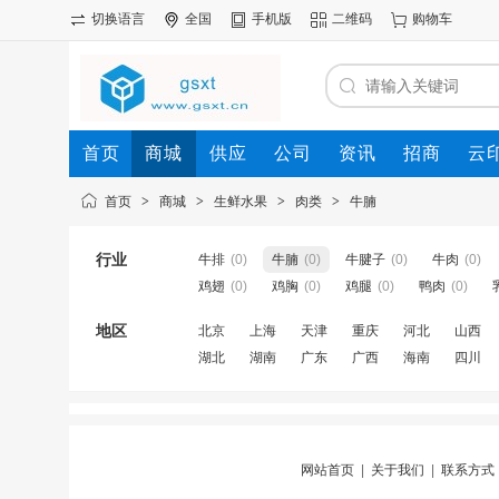
切换语言
全国
手机版
二维码
购物车
首页
商城
供应
公司
资讯
招商
云
首页
>
商城
>
生鲜水果
>
肉类
>
牛腩
行业
牛排
(0)
牛腩
(0)
牛腱子
(0)
牛肉
(0)
鸡翅
(0)
鸡胸
(0)
鸡腿
(0)
鸭肉
(0)
地区
北京
上海
天津
重庆
河北
山西
湖北
湖南
广东
广西
海南
四川
网站首页
|
关于我们
|
联系方式