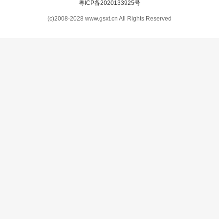
粤ICP备2020133925号
(c)2008-2028 www.gsxt.cn All Rights Reserved