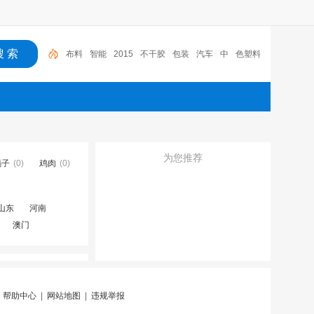
布料
智能
2015
不干胶
包装
汽车
中
色塑料
涂膜包装条
深圳市
广东
为您推荐
蝎子
(0)
鸡肉
(0)
山东
河南
澳门
|
帮助中心
|
网站地图
|
违规举报