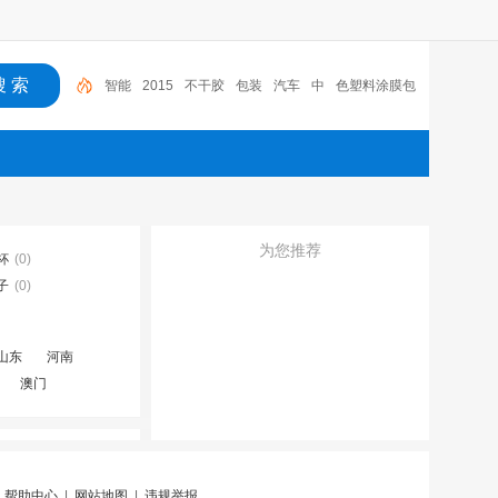
智能
2015
不干胶
包装
汽车
中
色塑料涂膜包
装条
深圳市
广东
布料
为您推荐
杯
(0)
子
(0)
山东
河南
澳门
|
帮助中心
|
网站地图
|
违规举报