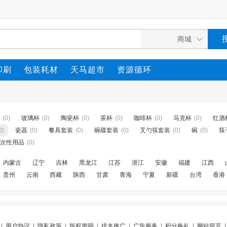
印刷
包装耗材
天马超市
资源循环
(0)
玻璃杯
(0)
陶瓷杯
(0)
茶杯
(0)
咖啡杯
(0)
马克杯
(0)
红酒
0)
瓷器
(0)
餐具套装
(0)
碗碟套装
(0)
叉勺筷套装
(0)
碗
(0)
筷
次性用品
(0)
内蒙古
辽宁
吉林
黑龙江
江苏
浙江
安徽
福建
江西
贵州
云南
西藏
陕西
甘肃
青海
宁夏
新疆
台湾
香港
|
用户协议
|
隐私政策
|
版权声明
|
排名推广
|
广告服务
|
积分换礼
|
网站留言