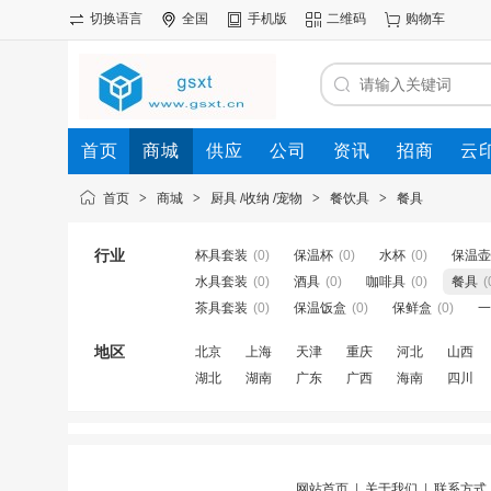
切换语言
全国
手机版
二维码
购物车
首页
商城
供应
公司
资讯
招商
云
首页
>
商城
>
厨具 /收纳 /宠物
>
餐饮具
>
餐具
行业
杯具套装
(0)
保温杯
(0)
水杯
(0)
保温壶
水具套装
(0)
酒具
(0)
咖啡具
(0)
餐具
(
茶具套装
(0)
保温饭盒
(0)
保鲜盒
(0)
一
地区
北京
上海
天津
重庆
河北
山西
湖北
湖南
广东
广西
海南
四川
网站首页
|
关于我们
|
联系方式