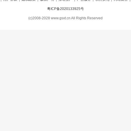
粤ICP备2020133925号
(c)2008-2028 www.gsxt.cn All Rights Reserved