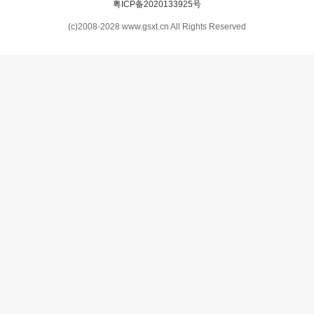
粤ICP备2020133925号
(c)2008-2028 www.gsxt.cn All Rights Reserved