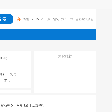
智能
2015
不干胶
包装
汽车
中
色塑料涂膜包
装条
深圳市
广东
布料
为您推荐
服
(0)
山东
河南
澳门
|
帮助中心
|
网站地图
|
违规举报