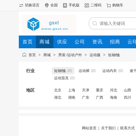
切换语言
全国
手机版
二维码
购物车
首页
商城
供应
公司
资讯
招商
云
首页
>
商城
>
男装 /运动户外
>
运动服
>
短袖t恤
行业
短袖t恤
(0)
运动裤
(0)
运动内衣
(0)
速干
运动茄克​
(0)
地区
北京
上海
天津
重庆
河北
山西
湖北
湖南
广东
广西
海南
四川
网站首页
|
关于我们
|
联系方式