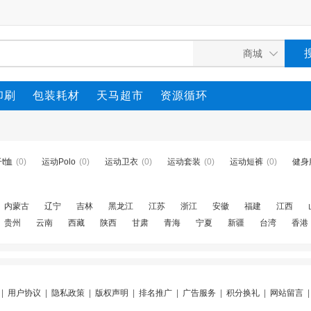
印刷
包装耗材
天马超市
资源循环
t恤
(0)
运动Polo
(0)
运动卫衣
(0)
运动套装
(0)
运动短裤
(0)
健身
内蒙古
辽宁
吉林
黑龙江
江苏
浙江
安徽
福建
江西
贵州
云南
西藏
陕西
甘肃
青海
宁夏
新疆
台湾
香港
|
用户协议
|
隐私政策
|
版权声明
|
排名推广
|
广告服务
|
积分换礼
|
网站留言