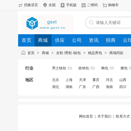
切换语言
全国
手机版
二维码
购物车
首页
商城
供应
公司
资讯
招商
云
首页
>
商城
>
女鞋 /男鞋 /箱包
>
精品男包
>
商场同款
行业
男士钱包
(0)
收纳包
(0)
胸包
(0)
腰包
(
地区
北京
上海
天津
重庆
河北
山西
湖北
湖南
广东
广西
海南
四川
网站首页
|
关于我们
|
联系方式