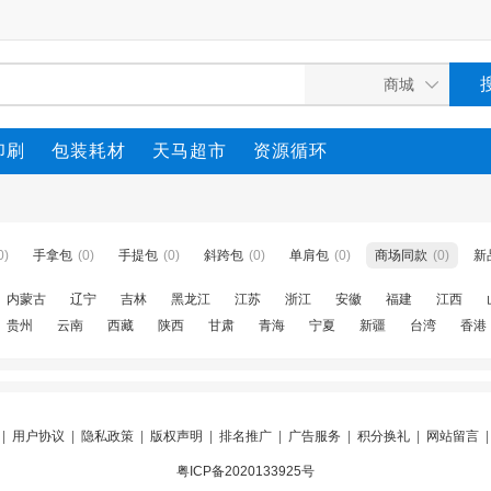
印刷
包装耗材
天马超市
资源循环
0)
手拿包
(0)
手提包
(0)
斜跨包
(0)
单肩包
(0)
商场同款
(0)
新
内蒙古
辽宁
吉林
黑龙江
江苏
浙江
安徽
福建
江西
贵州
云南
西藏
陕西
甘肃
青海
宁夏
新疆
台湾
香港
|
用户协议
|
隐私政策
|
版权声明
|
排名推广
|
广告服务
|
积分换礼
|
网站留言
粤ICP备2020133925号